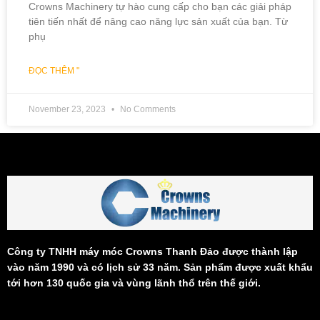
Crowns Machinery tự hào cung cấp cho bạn các giải pháp
tiên tiến nhất để nâng cao năng lực sản xuất của bạn. Từ
phụ
ĐỌC THÊM "
November 23, 2023
No Comments
Công ty TNHH máy móc Crowns Thanh Đảo được thành lập
vào năm 1990 và có lịch sử 33 năm. Sản phẩm được xuất khẩu
tới hơn 130 quốc gia và vùng lãnh thổ trên thế giới.