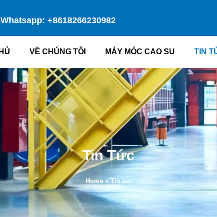
Whatsapp: +8618266230982
HỦ
VỀ CHÚNG TÔI
MÁY MÓC CAO SU
TIN T
Tin Tức
Home
»
Tin tức