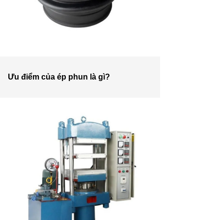
Ưu điểm của ép phun là gì?