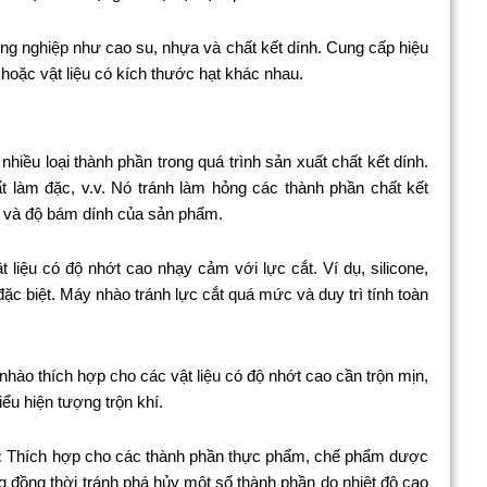
g nghiệp như cao su, nhựa và chất kết dính. Cung cấp hiệu
g hoặc vật liệu có kích thước hạt khác nhau.
iều loại thành phần trong quá trình sản xuất chất kết dính.
t làm đặc, v.v. Nó tránh làm hỏng các thành phần chất kết
n và độ bám dính của sản phẩm.
liệu có độ nhớt cao nhạy cảm với lực cắt. Ví dụ, silicone,
c biệt. Máy nhào tránh lực cắt quá mức và duy trì tính toàn
hào thích hợp cho các vật liệu có độ nhớt cao cần trộn mịn,
iểu hiện tượng trộn khí.
:
Thích hợp cho các thành phần thực phẩm, chế phẩm dược
g đồng thời tránh phá hủy một số thành phần do nhiệt độ cao