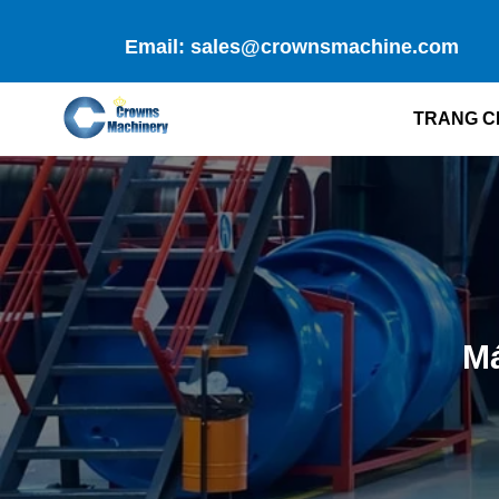
Skip
to
Email: sales@crownsmachine.com
content
TRANG C
Má