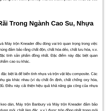
ãi Trong Ngành Cao Su, Nhựa
à Máy trộn Kneader đều đóng vai trò quan trọng trong việc
húng đảm bảo rằng chất độn, chất hóa dẻo, chất lưu hóa, v.v.
đặc tính sản phẩm đồng nhất. Đặc điểm này đặc biệt quan
n phẩm cao su khác.
đặc biệt là để biến tính nhựa và trộn vật liệu composite. Các
t phụ gia khác nhau (ví dụ chất ổn định, chất chống oxy hóa,
đủ. Điều này cải thiện hiệu quả khả năng gia công của nhựa
 keo dán, Máy trộn Banbury và Máy trộn Kneader đảm bảo
dung môi, chất làm đặc, v.v.) được trộn đồng nhất trong môi