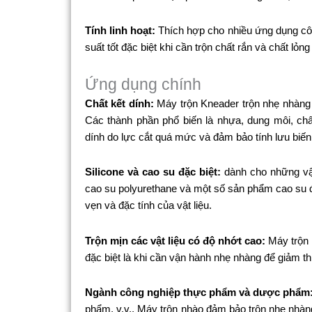
Tính linh hoạt:
Thích hợp cho nhiều ứng dụng côn
suất tốt đặc biệt khi cần trộn chất rắn và chất lỏn
Ứng dụng chính
Chất kết dính:
Máy trộn Kneader trộn nhẹ nhàng nh
Các thành phần phổ biến là nhựa, dung môi, chấ
dính do lực cắt quá mức và đảm bảo tính lưu biế
Silicone và cao su đặc biệt:
dành cho những vật 
cao su polyurethane và một số sản phẩm cao su đặ
vẹn và đặc tính của vật liệu.
Trộn mịn các vật liệu có độ nhớt cao:
Máy trộn n
đặc biệt là khi cần vận hành nhẹ nhàng để giảm th
Ngành công nghiệp thực phẩm và dược phẩm
phẩm, v.v., Máy trộn nhào đảm bảo trộn nhẹ nhàn