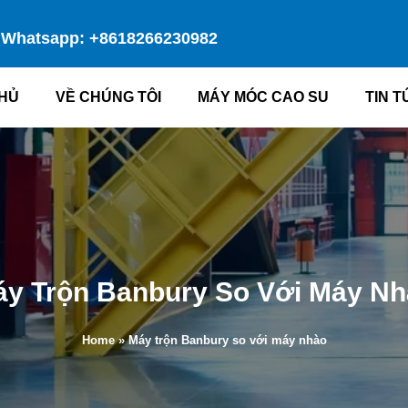
Whatsapp: +8618266230982
HỦ
VỀ CHÚNG TÔI
MÁY MÓC CAO SU
TIN T
y Trộn Banbury So Với Máy N
Home
»
Máy trộn Banbury so với máy nhào