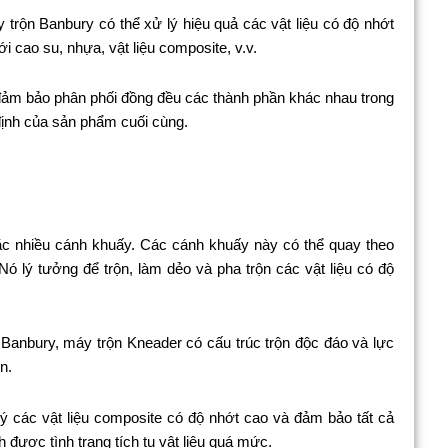
trộn Banbury có thể xử lý hiệu quả các vật liệu có độ nhớt
ới cao su, nhựa, vật liệu composite, v.v.
đảm bảo phân phối đồng đều các thành phần khác nhau trong
 định của sản phẩm cuối cùng.
ặc nhiều cánh khuấy. Các cánh khuấy này có thể quay theo
ó lý tưởng để trộn, làm dẻo và pha trộn các vật liệu có độ
Banbury, máy trộn Kneader có cấu trúc trộn độc đáo và lực
n.
lý các vật liệu composite có độ nhớt cao và đảm bảo tất cả
 được tình trạng tích tụ vật liệu quá mức.