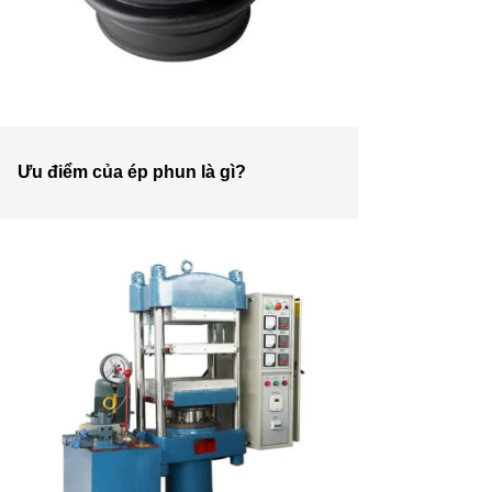
Ưu điểm của ép phun là gì?