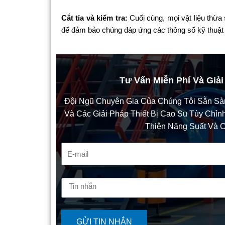
Cắt tỉa và kiểm tra:
Cuối cùng, mọi vật liệu thừa
để đảm bảo chúng đáp ứng các thông số kỹ thuậ
Tư Vấn Miễn Phí Và Giải
Đội Ngũ Chuyên Gia Của Chúng Tôi Sẵn S
Và Các Giải Pháp Thiết Bị Cao Su Tùy Chỉ
Thiện Năng Suất Và 
GỬI TIN NHẮN