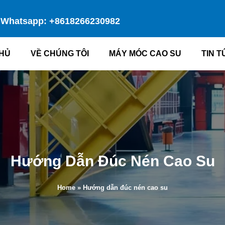
Whatsapp: +8618266230982
HỦ
VỀ CHÚNG TÔI
MÁY MÓC CAO SU
TIN T
Hướng Dẫn Đúc Nén Cao Su
Home
»
Hướng dẫn đúc nén cao su