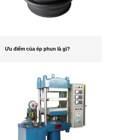
Ưu điểm của ép phun là gì?