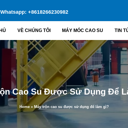
Whatsapp: +8618266230982
HỦ
VỀ CHÚNG TÔI
MÁY MÓC CAO SU
TIN T
rộn Cao Su Được Sử Dụng Để L
Home
»
Máy trộn cao su được sử dụng để làm gì?