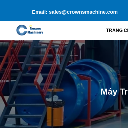
Skip
to
Email: sales@crownsmachine.com
content
TRANG C
Máy T