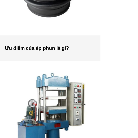
Ưu điểm của ép phun là gì?