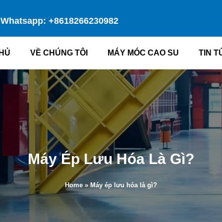
Whatsapp: +8618266230982
HỦ
VỀ CHÚNG TÔI
MÁY MÓC CAO SU
TIN T
Máy Ép Lưu Hóa Là Gì?
Home
»
Máy ép lưu hóa là gì?