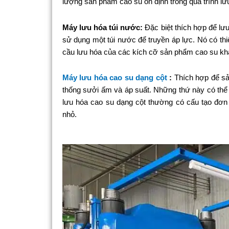
lượng sản phẩm cao su ổn định trong quá trình lư
Máy lưu hóa túi nước:
Đặc biệt thích hợp để lư
sử dụng một túi nước để truyền áp lực. Nó có th
cầu lưu hóa của các kích cỡ sản phẩm cao su kh
Máy lưu hóa cao su dạng cột
:
Thích hợp để sả
thống sưởi ấm và áp suất. Những thứ này có thể 
lưu hóa cao su dạng cột thường có cấu tạo đơn
nhỏ.