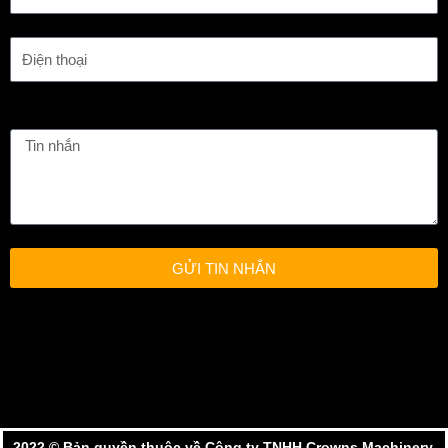
GỬI TIN NHẮN
2022 ©️ Bản quyền thuộc về Công ty TNHH Crowns Machinery