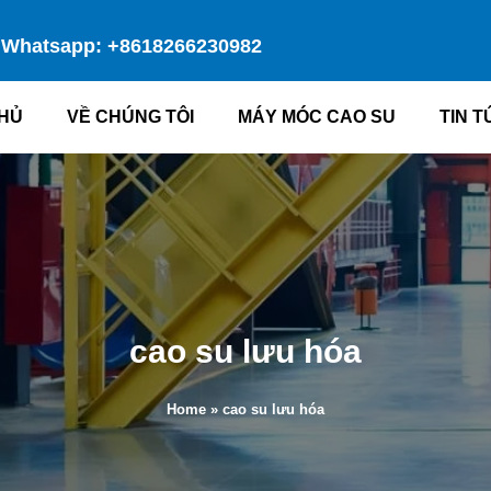
Whatsapp: +8618266230982
HỦ
VỀ CHÚNG TÔI
MÁY MÓC CAO SU
TIN T
cao su lưu hóa
Home
»
cao su lưu hóa